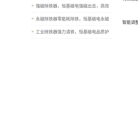
强磁除铁器，恒基磁电强磁出击，高效
永磁除铁器零能耗除铁，恒基磁电永磁
智能调
工业除铁器强力清铁，恒基磁电品质护
粉煤灰
联系我们
确控制
联系人：李经理
手机：18863665265
电话：0536-8919027
邮箱：Magnetoelec@beltmagnets.com
地址： 山东省潍坊市潍城区拥军路2798号