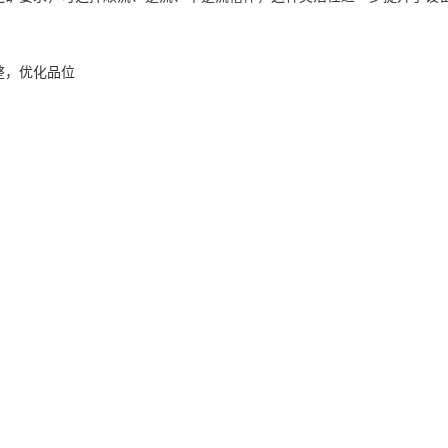
整，优化品位
除铁器还配备了活动式槽体，这一设计允许用户根据物料的变化，方便调
。这种智能化调整不仅提高了设备的利用率，还为企业带来了更高的经济