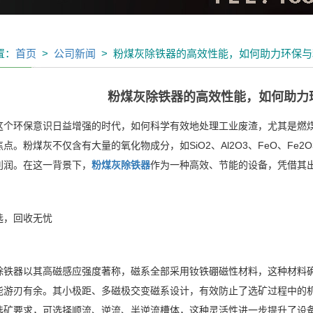
置：
首页
>
公司新闻
> 粉煤灰除铁器的高效性能，如何助力环保与
粉煤灰除铁器的高效性能，如何助力
这个环保意识日益增强的时代，如何科学有效地处理工业废渣，尤其是燃
焦点。粉煤灰不仅含有大量的氧化物成分，如
SiO2
、
Al2O3
、
FeO
、
Fe2O
利润。在这一背景下，
粉煤灰除铁器
作为一种高效、节能的设备，凭借其
选，回收无忧
除铁器以其高磁感应强度著称，磁系全部采用钕铁硼磁性材料，这种材料
能游刃有余。其小极距、多磁极交变磁系设计，有效防止了选矿过程中的
选矿要求，可选择顺流、逆流、半逆流槽体，这种灵活性进一步提升了设